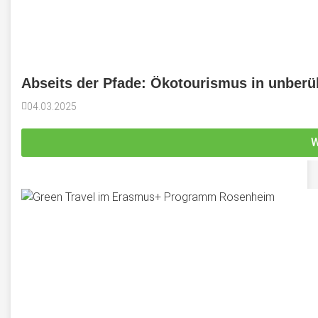
Abseits der Pfade: Ökotourismus in unber
04.03.2025
W