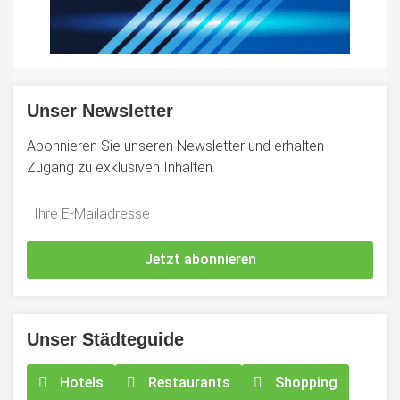
Unser Newsletter
Abonnieren Sie unseren Newsletter und erhalten
Zugang zu exklusiven Inhalten.
Do
*Ihre
not
E-
fill
Mailadresse:
Jetzt abonnieren
this
field
Unser Städteguide
Hotels
Restaurants
Shopping