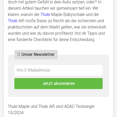
doch mit gutem Gefühl in dein Auto setzen, oder? In
diesem Artikel tauchen wir gemeinsam tief ein: Wir
klären, warum die
Thule
Maple Babyschale und die
Thule
Alfi Isofix Basis zu Recht als die sichersten und
praktischsten auf dem Markt gelten, wie sie entwickelt
wurden und wie du davon profitierst. Hol dir Tipps und
eine fundierte Checkliste für deine Entscheidung.
Unser Newsletter
Do
*Ihre
not
E-
fill
Mailadresse:
Jetzt abonnieren
this
field
Thule Maple und Thule Alfi sind ADAC Testsieger
10/2024