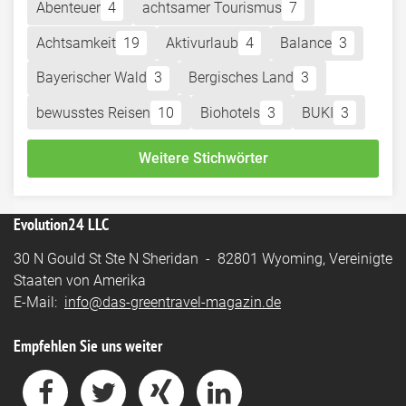
Abenteuer
4
achtsamer Tourismus
7
Achtsamkeit
19
Aktivurlaub
4
Balance
3
Bayerischer Wald
3
Bergisches Land
3
bewusstes Reisen
10
Biohotels
3
BUKI
3
Weitere Stichwörter
Evolution24 LLC
30 N Gould St Ste N Sheridan - 82801 Wyoming, Vereinigte
Staaten von Amerika
E-Mail:
info@das-greentravel-magazin.de
Empfehlen Sie uns weiter