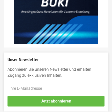
Unser Newsletter
Abonnieren Sie unseren Newsletter und erhalten
Zugang zu exklusiven Inhalten.
Do
*Ihre
not
E-
fill
Mailadresse:
Jetzt abonnieren
this
field