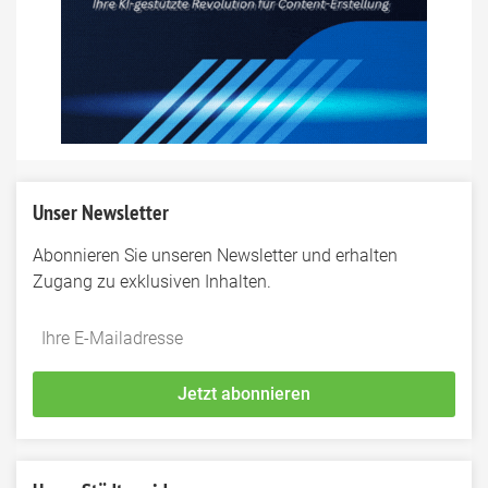
Unser Newsletter
Abonnieren Sie unseren Newsletter und erhalten
Zugang zu exklusiven Inhalten.
Do
*Ihre
not
E-
fill
Mailadresse:
Jetzt abonnieren
this
field