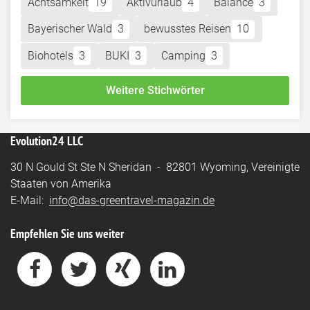
Achtsamkeit
19
Aktivurlaub
4
Balance
3
Bayerischer Wald
3
bewusstes Reisen
10
Biohotels
3
BUKI
3
Camping
3
Weitere Stichwörter
Evolution24 LLC
30 N Gould St Ste N Sheridan - 82801 Wyoming, Vereinigte
Staaten von Amerika
E-Mail:
info@das-greentravel-magazin.de
Empfehlen Sie uns weiter