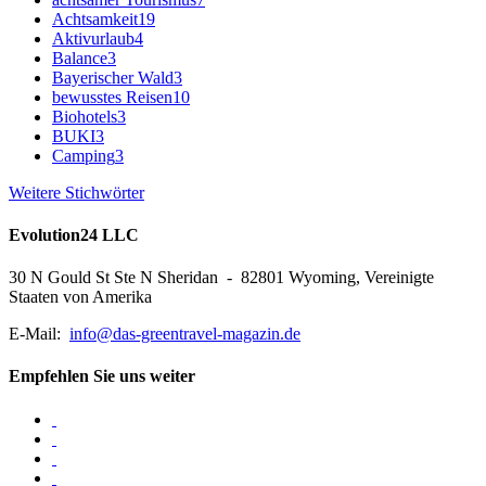
Achtsamkeit
19
Aktivurlaub
4
Balance
3
Bayerischer Wald
3
bewusstes Reisen
10
Biohotels
3
BUKI
3
Camping
3
Weitere Stichwörter
Evolution24 LLC
30 N Gould St Ste N Sheridan - 82801 Wyoming, Vereinigte
Staaten von Amerika
E-Mail:
info@das-greentravel-magazin.de
Empfehlen Sie uns weiter