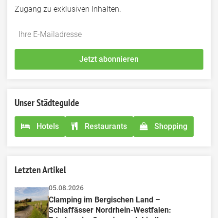
Zugang zu exklusiven Inhalten.
Do
*Ihre
not
E-
fill
Mailadresse:
Jetzt abonnieren
this
field
Unser Städteguide
Hotels
Restaurants
Shopping
Letzten Artikel
05.08.2026
Clamping im Bergischen Land – 
Schlaffässer Nordrhein-Westfalen: 