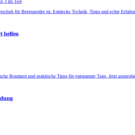
chuh für Bergsportler ist. Entdecke Technik, Tipps und echte Erfahru
t helfen
ache Routinen und praktische Tipps für entspannte Tage. Jetzt ausprobi
ndung