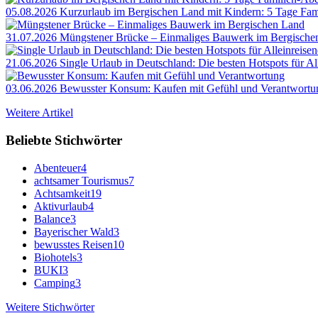
05.08.2026
Kurzurlaub im Bergischen Land mit Kindern: 5 Tage Fam
31.07.2026
Müngstener Brücke – Einmaliges Bauwerk im Bergische
21.06.2026
Single Urlaub in Deutschland: Die besten Hotspots für Al
03.06.2026
Bewusster Konsum: Kaufen mit Gefühl und Verantwortu
Weitere Artikel
Beliebte Stichwörter
Abenteuer
4
achtsamer Tourismus
7
Achtsamkeit
19
Aktivurlaub
4
Balance
3
Bayerischer Wald
3
bewusstes Reisen
10
Biohotels
3
BUKI
3
Camping
3
Weitere Stichwörter