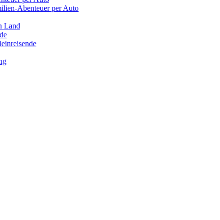
ilien-Abenteuer per Auto
n Land
leinreisende
ng