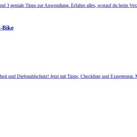
d 3 geniale Tipps zur Anwendung. Erfahre alles, worauf du beim Verze
-Bike
it und Diebstahlschutz! Jetzt mit Tipps, Checkliste und Expertenrat. 