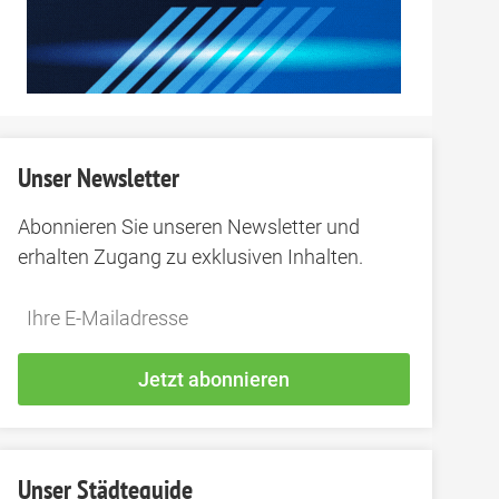
Unser Newsletter
Abonnieren Sie unseren Newsletter und
erhalten Zugang zu exklusiven Inhalten.
Do
*Ihre
not
E-
fill
Mailadresse:
Jetzt abonnieren
this
field
Unser Städteguide