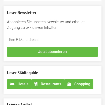
Unser Newsletter
Abonnieren Sie unseren Newsletter und erhalten
Zugang zu exklusiven Inhalten.
Do
*Ihre
not
E-
fill
Mailadresse:
Jetzt abonnieren
this
field
Unser Städteguide
Hotels
Restaurants
Shopping
Letzten Artikel