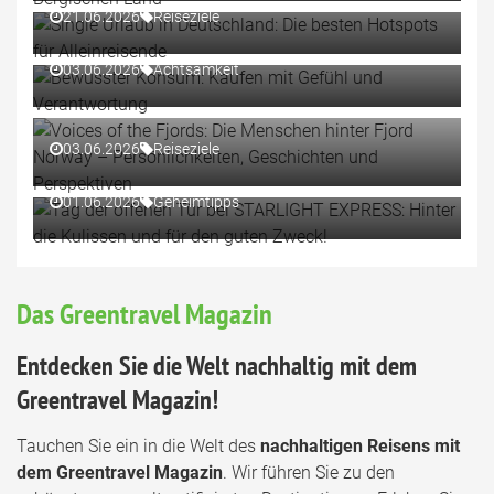
21.06.2026
Reiseziele
Verantwortung
03.06.2026
Achtsamkeit
Voices of the Fjords: Die Menschen hinter Fjord Norway
– Persönlichkeiten, Geschichten und Perspektiven
Tag der offenen Tür bei STARLIGHT EXPRESS: Hinter
03.06.2026
Reiseziele
die Kulissen und für den guten Zweck!
01.06.2026
Geheimtipps
Das Greentravel Magazin
Entdecken Sie die Welt nachhaltig mit dem
Greentravel Magazin!
Tauchen Sie ein in die Welt des
nachhaltigen Reisens mit
dem Greentravel Magazin
. Wir führen Sie zu den