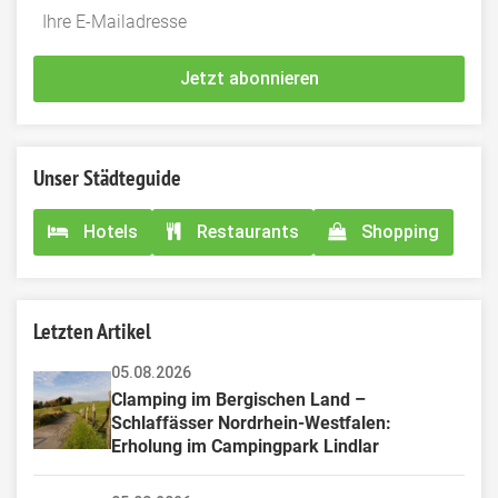
Do
*Ihre
not
E-
fill
Mailadresse:
Jetzt abonnieren
this
field
Unser Städteguide
Hotels
Restaurants
Shopping
Letzten Artikel
05.08.2026
Clamping im Bergischen Land – 
Schlaffässer Nordrhein-Westfalen: 
Erholung im Campingpark Lindlar