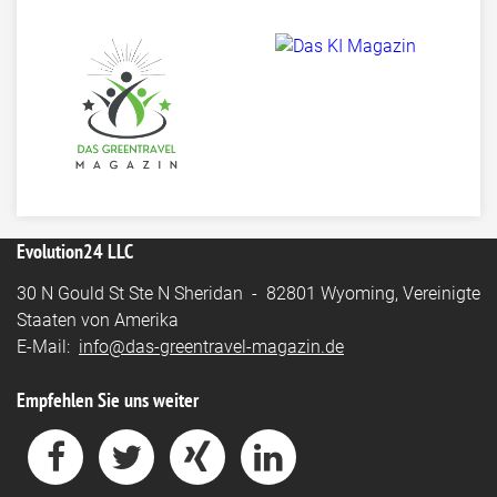
Evolution24 LLC
30 N Gould St Ste N Sheridan - 82801 Wyoming, Vereinigte
Staaten von Amerika
E-Mail:
info@das-greentravel-magazin.de
Empfehlen Sie uns weiter