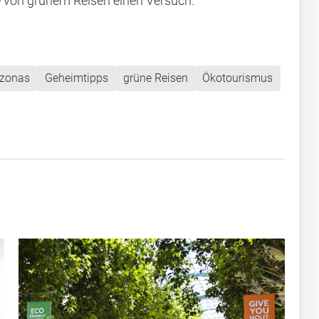
 von grünem Reisen einen Versuch.
zonas
Geheimtipps
grüne Reisen
Ökotourismus