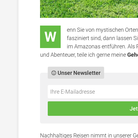
enn Sie von mystischen Orte
W
fasziniert sind, dann lassen 
im Amazonas entführen. Als R
und Abenteuer, teile ich gerne meine
Geh
Unser Newsletter
Do
*Ihre
not
E-
fill
Mailadresse:
Jet
this
field
Nachhaltiges Reisen nimmt in unserer Ge