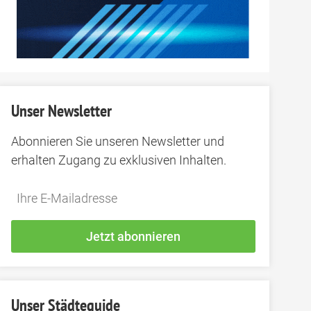
Unser Newsletter
Abonnieren Sie unseren Newsletter und
erhalten Zugang zu exklusiven Inhalten.
Do
*Ihre
not
E-
fill
Mailadresse:
Jetzt abonnieren
this
field
Unser Städteguide