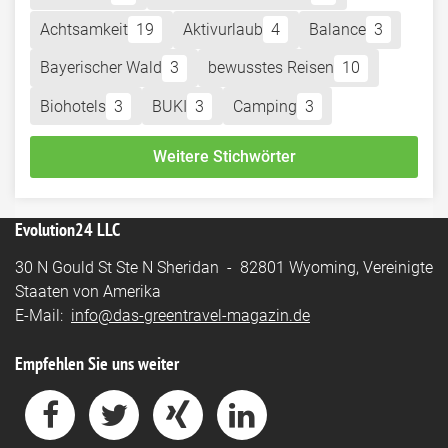
Achtsamkeit
19
Aktivurlaub
4
Balance
3
Bayerischer Wald
3
bewusstes Reisen
10
Biohotels
3
BUKI
3
Camping
3
Weitere Stichwörter
Evolution24 LLC
30 N Gould St Ste N Sheridan - 82801 Wyoming, Vereinigte
Staaten von Amerika
E-Mail:
info@das-greentravel-magazin.de
Empfehlen Sie uns weiter