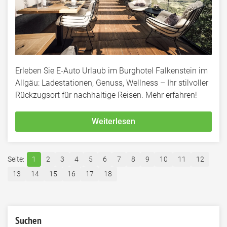
Erleben Sie E-Auto Urlaub im Burghotel Falkenstein im
Allgäu: Ladestationen, Genuss, Wellness – Ihr stilvoller
Rückzugsort für nachhaltige Reisen. Mehr erfahren!
Weiterlesen
1
2
3
4
5
6
7
8
9
10
11
12
13
14
15
16
17
18
Suchen