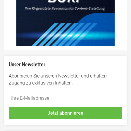
Unser Newsletter
Abonnieren Sie unseren Newsletter und erhalten
Zugang zu exklusiven Inhalten.
Do
*Ihre
not
E-
fill
Mailadresse:
Jetzt abonnieren
this
field