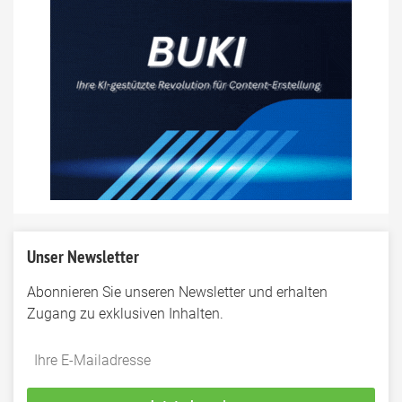
Unser Newsletter
Abonnieren Sie unseren Newsletter und erhalten
Zugang zu exklusiven Inhalten.
Do
*Ihre
not
E-
fill
Mailadresse: