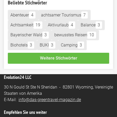
Beliebte Stichwörter
Abenteuer
4
achtsamer Tourismus
7
Achtsamkeit
19
Aktivurlaub
4
Balance
3
Bayerischer Wald
3
bewusstes Reisen
10
Biohotels
3
BUKI
3
Camping
3
Weitere Stichwörter
Evolution24 LLC
30 N Gould St Ste N Sheridan - 82801 Wyoming, Vereinigte
Staaten von Amerika
E-Mail:
info@das-greentravel-magazin.de
Empfehlen Sie uns weiter