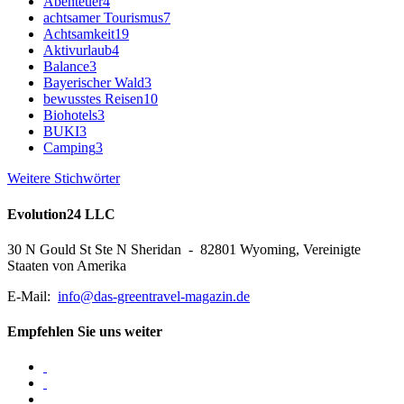
Abenteuer
4
achtsamer Tourismus
7
Achtsamkeit
19
Aktivurlaub
4
Balance
3
Bayerischer Wald
3
bewusstes Reisen
10
Biohotels
3
BUKI
3
Camping
3
Weitere Stichwörter
Evolution24 LLC
30 N Gould St Ste N Sheridan - 82801 Wyoming, Vereinigte
Staaten von Amerika
E-Mail:
info@das-greentravel-magazin.de
Empfehlen Sie uns weiter