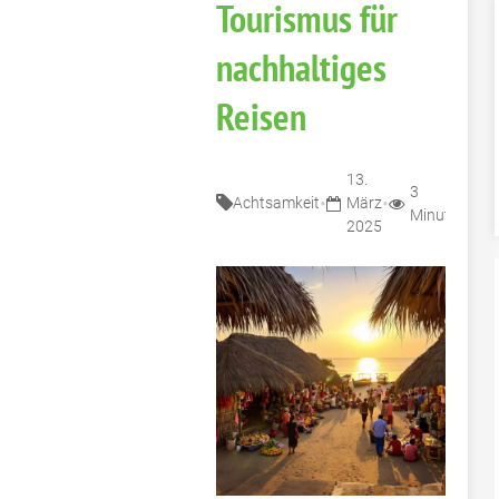
Tourismus für
nachhaltiges
Reisen
13.
3
•
•
Achtsamkeit
März
Minuten
2025