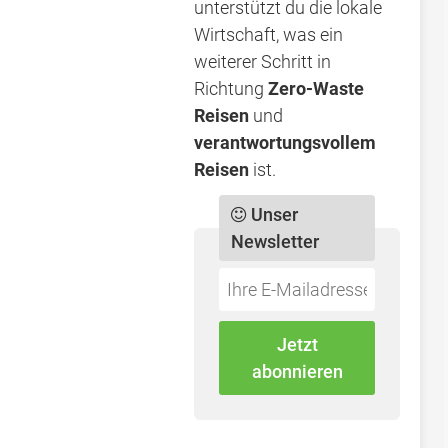
unterstützt du die lokale
Wirtschaft, was ein
weiterer Schritt in
Richtung
Zero-Waste
Reisen
und
verantwortungsvollem
Reisen
ist.
Unser
Newsletter
Do
*Ihre
not
E-
fill
Mailadresse:
Jetzt
this
abonnieren
field