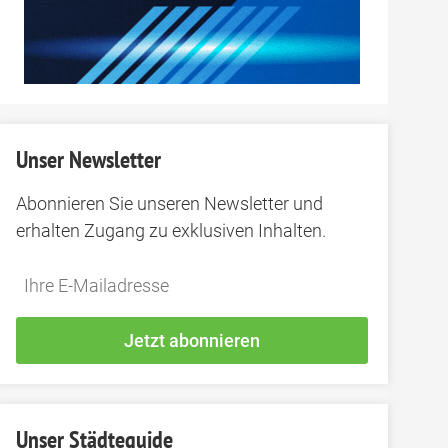
Unser Newsletter
Abonnieren Sie unseren Newsletter und
erhalten Zugang zu exklusiven Inhalten.
Do
*Ihre
not
E-
fill
Mailadresse:
Jetzt abonnieren
this
field
Unser Städteguide