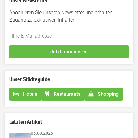
Unser Newsletter
Abonnieren Sie unseren Newsletter und erhalten
Zugang zu exklusiven Inhalten.
Do
*Ihre
not
E-
fill
Mailadresse:
Jetzt abonnieren
this
field
Unser Städteguide
Hotels
Restaurants
Shopping
Letzten Artikel
05.08.2026