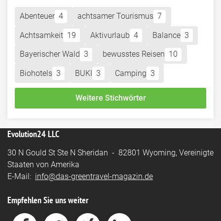
Abenteuer
4
achtsamer Tourismus
7
Achtsamkeit
19
Aktivurlaub
4
Balance
3
Bayerischer Wald
3
bewusstes Reisen
10
Biohotels
3
BUKI
3
Camping
3
Weitere Stichwörter
Evolution24 LLC
30 N Gould St Ste N Sheridan - 82801 Wyoming, Vereinigte
Staaten von Amerika
E-Mail:
info@das-greentravel-magazin.de
Empfehlen Sie uns weiter