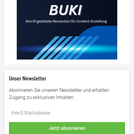
Unser Newsletter
Abonnieren Sie unseren Newsletter und erhalten
Zugang zu exklusiven Inhalten.
Do
*Ihre
not
E-
fill
Mailadresse:
Jetzt abonnieren
this