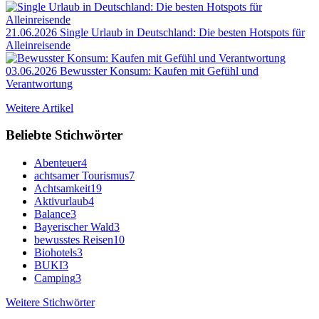
21.06.2026
Single Urlaub in Deutschland: Die besten Hotspots für
Alleinreisende
03.06.2026
Bewusster Konsum: Kaufen mit Gefühl und
Verantwortung
Weitere Artikel
Beliebte Stichwörter
Abenteuer
4
achtsamer Tourismus
7
Achtsamkeit
19
Aktivurlaub
4
Balance
3
Bayerischer Wald
3
bewusstes Reisen
10
Biohotels
3
BUKI
3
Camping
3
Weitere Stichwörter