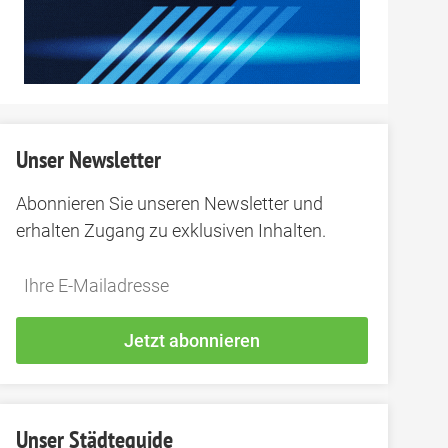
Unser Newsletter
Abonnieren Sie unseren Newsletter und
erhalten Zugang zu exklusiven Inhalten.
Do
*Ihre
not
E-
fill
Mailadresse:
Jetzt abonnieren
this
field
Unser Städteguide