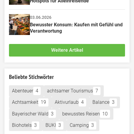
Hotspots für Alleinreisende
03.06.2026
Bewusster Konsum: Kaufen mit Gefühl und 
Verantwortung
Weitere Artikel
Beliebte Stichwörter
Abenteuer
4
achtsamer Tourismus
7
Achtsamkeit
19
Aktivurlaub
4
Balance
3
Bayerischer Wald
3
bewusstes Reisen
10
Biohotels
3
BUKI
3
Camping
3