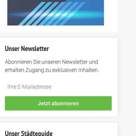
Unser Newsletter
Abonnieren Sie unseren Newsletter und
erhalten Zugang zu exklusiven Inhalten.
Do
*Ihre
not
E-
fill
Mailadresse:
Jetzt abonnieren
this
field
Unser Städteguide