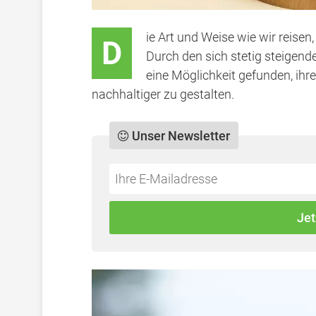
ie Art und Weise wie wir reisen
D
Durch den sich stetig steigen
eine Möglichkeit gefunden, ih
nachhaltiger zu gestalten.
Unser Newsletter
Do
*Ihre
not
E-
fill
Mailadresse:
Jet
this
field