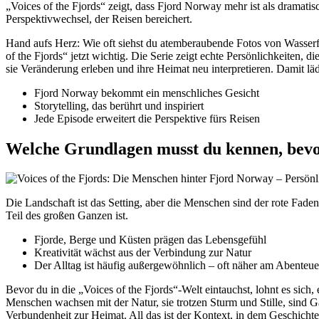
„Voices of the Fjords“ zeigt, dass Fjord Norway mehr ist als dramati
Perspektivwechsel, der Reisen bereichert.
Hand aufs Herz: Wie oft siehst du atemberaubende Fotos von Wasserf
of the Fjords“ jetzt wichtig. Die Serie zeigt echte Persönlichkeiten, d
sie Veränderung erleben und ihre Heimat neu interpretieren. Damit läd
Fjord Norway bekommt ein menschliches Gesicht
Storytelling, das berührt und inspiriert
Jede Episode erweitert die Perspektive fürs Reisen
Welche Grundlagen musst du kennen, bevor
Die Landschaft ist das Setting, aber die Menschen sind der rote Fad
Teil des großen Ganzen ist.
Fjorde, Berge und Küsten prägen das Lebensgefühl
Kreativität wächst aus der Verbindung zur Natur
Der Alltag ist häufig außergewöhnlich – oft näher am Abenteue
Bevor du in die „Voices of the Fjords“-Welt eintauchst, lohnt es si
Menschen wachsen mit der Natur, sie trotzen Sturm und Stille, sind 
Verbundenheit zur Heimat. All das ist der Kontext, in dem Geschicht