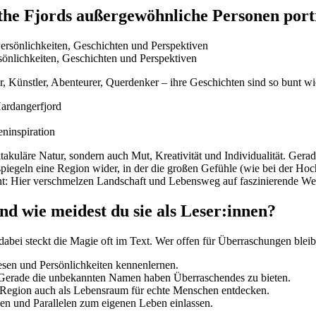
 the Fjords außergewöhnliche Personen port
sönlichkeiten, Geschichten und Perspektiven
r, Künstler, Abenteurer, Querdenker – ihre Geschichten sind so bunt wie
ardangerfjord
ninspiration
akuläre Natur, sondern auch Mut, Kreativität und Individualität. Gerad
piegeln eine Region wider, in der die großen Gefühle (wie bei der Hoch
nnt: Hier verschmelzen Landschaft und Lebensweg auf faszinierende We
nd wie meidest du sie als Leser:innen?
 dabei steckt die Magie oft im Text. Wer offen für Überraschungen bleib
esen und Persönlichkeiten kennenlernen.
: Gerade die unbekannten Namen haben Überraschendes zu bieten.
e Region auch als Lebensraum für echte Menschen entdecken.
en und Parallelen zum eigenen Leben einlassen.