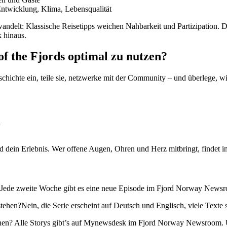
Entwicklung, Klima, Lebensqualität
 wandelt: Klassische Reisetipps weichen Nahbarkeit und Partizipation.
 hinaus.
 of the Fjords optimal zu nutzen?
schichte ein, teile sie, netzwerke mit der Community – und überlege, w
n
wird dein Erlebnis. Wer offene Augen, Ohren und Herz mitbringt, findet
s? Jede zweite Woche gibt es eine neue Episode im Fjord Norway Newsr
en?Nein, die Serie erscheint auf Deutsch und Englisch, viele Texte sin
achen? Alle Storys gibt’s auf Mynewsdesk im Fjord Norway Newsroom.