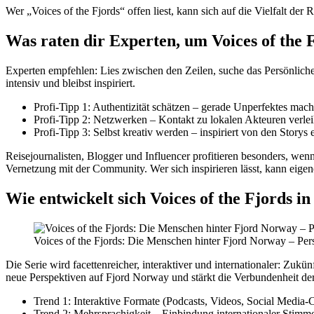
Wer „Voices of the Fjords“ offen liest, kann sich auf die Vielfalt der
Was raten dir Experten, um Voices of the 
Experten empfehlen: Lies zwischen den Zeilen, suche das Persönliche
intensiv und bleibst inspiriert.
Profi-Tipp 1: Authentizität schätzen – gerade Unperfektes mac
Profi-Tipp 2: Netzwerken – Kontakt zu lokalen Akteuren verlei
Profi-Tipp 3: Selbst kreativ werden – inspiriert von den Storys 
Reisejournalisten, Blogger und Influencer profitieren besonders, wenn
Vernetzung mit der Community. Wer sich inspirieren lässt, kann eige
Wie entwickelt sich Voices of the Fjords i
Voices of the Fjords: Die Menschen hinter Fjord Norway – Per
Die Serie wird facettenreicher, interaktiver und internationaler: Zu
neue Perspektiven auf Fjord Norway und stärkt die Verbundenheit d
Trend 1: Interaktive Formate (Podcasts, Videos, Social Media-C
Trend 2: Mehrsprachigkeit – Einbindung internationaler Stimm