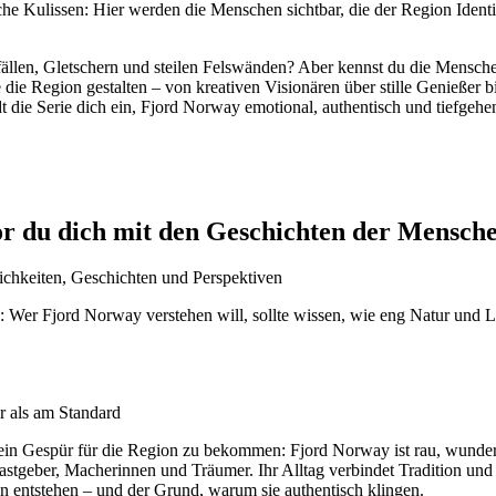
sche Kulissen: Hier werden die Menschen sichtbar, die der Region Iden
ällen, Gletschern und steilen Felswänden? Aber kennst du die Mensche
ie die Region gestalten – von kreativen Visionären über stille Genießer b
t die Serie dich ein, Fjord Norway emotional, authentisch und tiefgehe
 du dich mit den Geschichten der Mensche
en: Wer Fjord Norway verstehen will, sollte wissen, wie eng Natur un
r als am Standard
ch, ein Gespür für die Region zu bekommen: Fjord Norway ist rau, wund
Gastgeber, Macherinnen und Träumer. Ihr Alltag verbindet Tradition un
en entstehen – und der Grund, warum sie authentisch klingen.