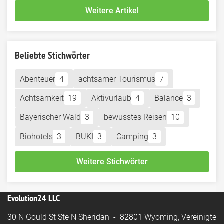
Weitere Artikel
Beliebte Stichwörter
Abenteuer
4
achtsamer Tourismus
7
Achtsamkeit
19
Aktivurlaub
4
Balance
3
Bayerischer Wald
3
bewusstes Reisen
10
Biohotels
3
BUKI
3
Camping
3
Weitere Stichwörter
Evolution24 LLC
30 N Gould St Ste N Sheridan - 82801 Wyoming, Vereinigte