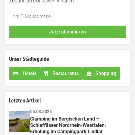
Zugang zu exklusiven Inhalten.
Do
*Ihre
not
E-
fill
Mailadresse:
Jetzt abonnieren
this
field
Unser Städteguide
Hotels
Restaurants
Shopping
Letzten Artikel
05.08.2026
Clamping im Bergischen Land – 
Schlaffässer Nordrhein-Westfalen: 
Erholung im Campingpark Lindlar