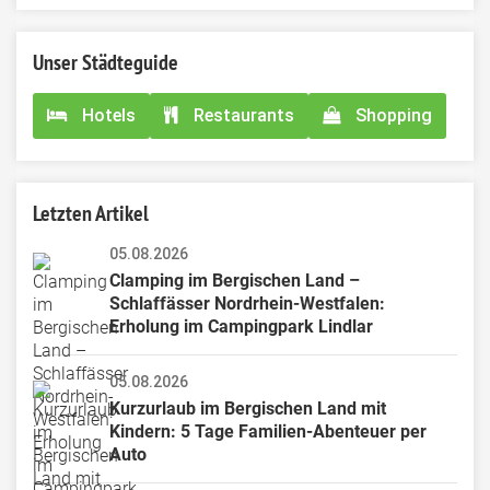
field
Unser Städteguide
Hotels
Restaurants
Shopping
Letzten Artikel
05.08.2026
Clamping im Bergischen Land – 
Schlaffässer Nordrhein-Westfalen: 
Erholung im Campingpark Lindlar
05.08.2026
Kurzurlaub im Bergischen Land mit 
Kindern: 5 Tage Familien-Abenteuer per 
Auto