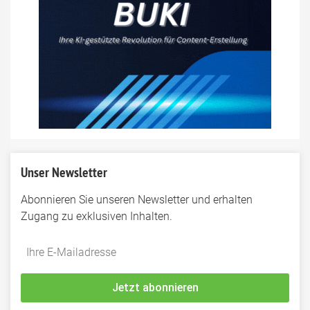
Unser Newsletter
Abonnieren Sie unseren Newsletter und erhalten
Zugang zu exklusiven Inhalten.
Do
*Ihre
not
E-
fill
Mailadresse:
Jetzt abonnieren
this