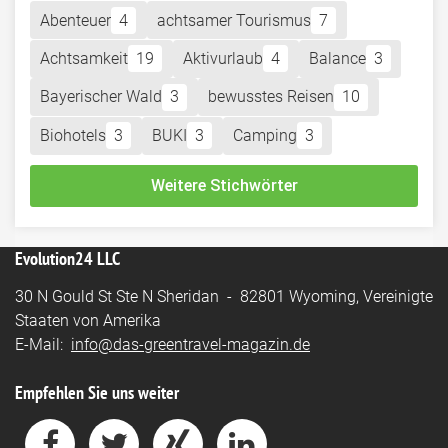
Abenteuer
4
achtsamer Tourismus
7
Achtsamkeit
19
Aktivurlaub
4
Balance
3
Bayerischer Wald
3
bewusstes Reisen
10
Biohotels
3
BUKI
3
Camping
3
Weitere Stichwörter
Evolution24 LLC
30 N Gould St Ste N Sheridan - 82801 Wyoming, Vereinigte
Staaten von Amerika
E-Mail:
info@das-greentravel-magazin.de
Empfehlen Sie uns weiter