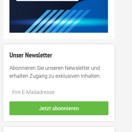
Unser Newsletter
Abonnieren Sie unseren Newsletter und
erhalten Zugang zu exklusiven Inhalten.
Do
*Ihre
not
E-
fill
Mailadresse:
Jetzt abonnieren
this
field