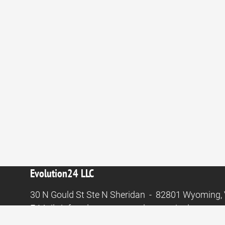
Evolution24 LLC
30 N Gould St Ste N Sheridan - 82801 Wyoming, 
E-Mail:
info@das-greentravel-magazin.de