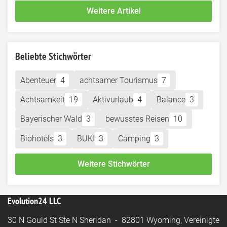
Weitere Artikel
Beliebte Stichwörter
Abenteuer
4
achtsamer Tourismus
7
Achtsamkeit
19
Aktivurlaub
4
Balance
3
Bayerischer Wald
3
bewusstes Reisen
10
Biohotels
3
BUKI
3
Camping
3
Weitere Stichwörter
Evolution24 LLC
30 N Gould St Ste N Sheridan - 82801 Wyoming, Vereinigte