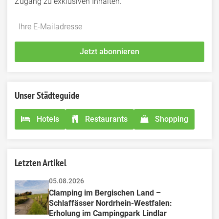
Zugang zu exklusiven Inhalten.
Do
*Ihre
not
E-
fill
Mailadresse:
Jetzt abonnieren
this
field
Unser Städteguide
Hotels
Restaurants
Shopping
Letzten Artikel
05.08.2026
Clamping im Bergischen Land – 
Schlaffässer Nordrhein-Westfalen: 
Erholung im Campingpark Lindlar