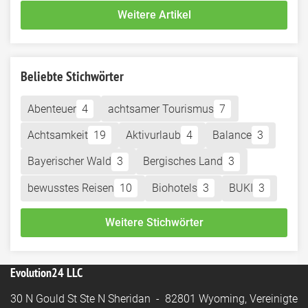
Weitere Artikel
Beliebte Stichwörter
Abenteuer
4
achtsamer Tourismus
7
Achtsamkeit
19
Aktivurlaub
4
Balance
3
Bayerischer Wald
3
Bergisches Land
3
bewusstes Reisen
10
Biohotels
3
BUKI
3
Weitere Stichwörter
Evolution24 LLC
30 N Gould St Ste N Sheridan - 82801 Wyoming, Vereinigte