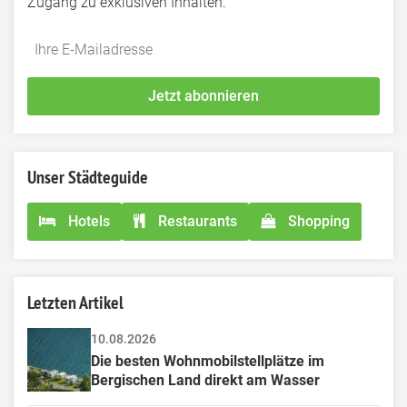
Zugang zu exklusiven Inhalten.
Do
*Ihre
not
E-
fill
Mailadresse:
Jetzt abonnieren
this
field
Unser Städteguide
Hotels
Restaurants
Shopping
Letzten Artikel
10.08.2026
Die besten Wohnmobilstellplätze im 
Bergischen Land direkt am Wasser