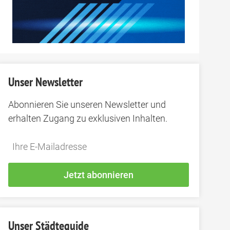
Unser Newsletter
Abonnieren Sie unseren Newsletter und
erhalten Zugang zu exklusiven Inhalten.
Do
*Ihre
not
E-
fill
Mailadresse:
Jetzt abonnieren
this
field
Unser Städteguide