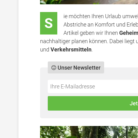
ie möchten Ihren Urlaub umwelt
S
Abstriche an Komfort und Erle
Artikel geben wir Ihnen
Geheim
nachhaltiger planen können. Dabei liegt
und
Verkehrsmitteln
.
Unser Newsletter
Do
*Ihre
not
E-
fill
Mailadresse:
Jet
this
field